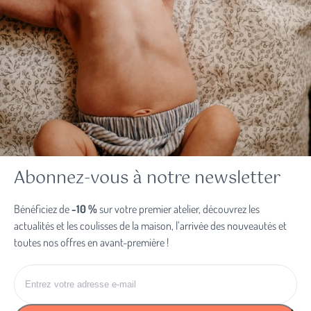
Déroulé des consultations de kiné
pédiatrique
Accueil
1
Écoute des besoins spécifiques de l’enfant et de ses
parents.
Examen et séance
2
Abonnez-vous à notre newsletter
Réalisation d’une séance adaptée en fonction du
besoin de votre enfant.
Bénéficiez de
-10 %
sur votre premier atelier, découvrez les
actualités et les coulisses de la maison, l’arrivée des nouveautés et
toutes nos offres en avant-première !
Conseils et suivi
3
Accompagnement des parents et éventuelle
Entrez
planification de nouvelles séances.
votre
adresse