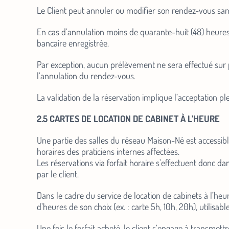
Le Client peut annuler ou modifier son rendez-vous san
En cas d’annulation moins de quarante-huit (48) heures 
bancaire enregistrée.
Par exception, aucun prélèvement ne sera effectué sur 
l’annulation du rendez-vous.
La validation de la réservation implique l’acceptation p
2.5 CARTES DE LOCATION DE CABINET À L’HEURE
Une partie des salles du réseau Maison-Né est accessible
horaires des praticiens internes affectées.
Les réservations via forfait horaire s’effectuent donc da
par le client.
Dans le cadre du service de location de cabinets à l’heu
d’heures de son choix (ex. : carte 5h, 10h, 20h), utilisa
Une fois le forfait acheté, le client s’engage à transmett