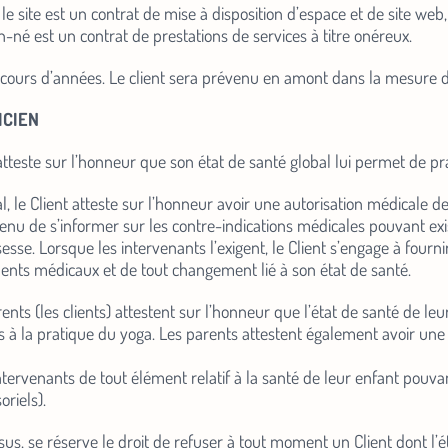
le site est un contrat de mise à disposition d’espace et de site web, 
-né est un contrat de prestations de services à titre onéreux.
 cours d’années. Le client sera prévenu en amont dans la mesure d
ICIEN
t atteste sur l’honneur que son état de santé global lui permet de pr
l, le Client atteste sur l’honneur avoir une autorisation médicale d
 tenu de s’informer sur les contre-indications médicales pouvant e
sse. Lorsque les intervenants l’exigent, le Client s’engage à fourni
dents médicaux et de tout changement lié à son état de santé.
ents (les clients) attestent sur l’honneur que l’état de santé de leu
s à la pratique du yoga. Les parents attestent également avoir une 
intervenants de tout élément relatif à la santé de leur enfant pouva
oriels).
sus, se réserve le droit de refuser à tout moment un Client dont l’