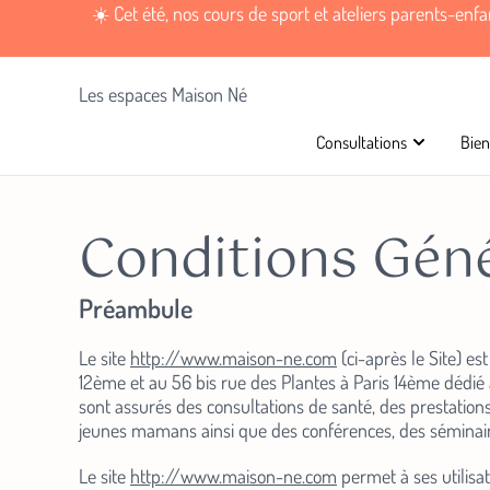
☀️ Cet été, nos cours de sport et ateliers parents-enf
Les espaces Maison Né
Consultations
Bien
Conditions Géné
Préambule
Le site
http://www.maison-ne.com
(ci-après le Site) es
12ème et au 56 bis rue des Plantes à Paris 14ème dédié
sont assurés des consultations de santé, des prestations 
jeunes mamans ainsi que des conférences, des séminaire
Le site
http://www.maison-ne.com
permet à ses utilisat