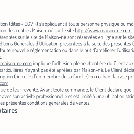
tion (dites « CGV ») s’appliquent à toute personne physique ou mora
tion des centres Maison-né sur le site
http://www.maison-ne.com
sentées sur le site de Maison-né sont réservées en ligne sur le sit
onditions Générales d’Utilisation présentées à la suite des présent
oute nouvelle réglementation ou dans le but d’améliorer l’utilisation
.
.maison-ne.com
implique l’adhésion pleine et entière du Client au
articulières n’ayant pas été agréées par Maison-né. Le Client décl
scription (ou celle d’un membre de sa famille) en cochant la case p
.com
n vue de leur revente. Avant toute commande, le Client déclare que l
 avec son activité professionnelle et est limité à une utilisation str
 des présentes conditions générales de ventes.
ataires