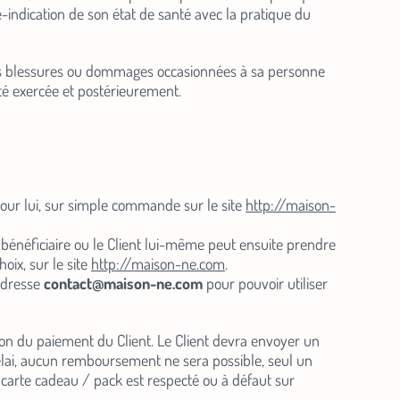
-indication de son état de santé avec la pratique du
à des blessures ou dommages occasionnées à sa personne
té exercée et postérieurement.
pour lui, sur simple commande sur le site
http://maison-
s bénéficiaire ou le Client lui-même peut ensuite prendre
oix, sur le site
http://maison-ne.com
.
à notre
’adresse
contact@maison-ne.com
pour pouvoir utiliser
ption du paiement du Client. Le Client devra envoyer un
otre premier
lai, aucun remboursement ne sera possible, seul un
alités et les
 carte cadeau / pack est respecté ou à défaut sur
arrivée des