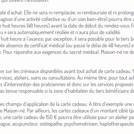
nouveautés et toutes nos 
te d’achat. Elle ne sera ni remplacée, ni remboursée et ni prolongée
avant-première !
s’agisse d’une activité collective ou d’un soin bien-être) pourra êt
nte huit heures (48 heures) avant la date de début du rendez-vous fi
Entrez
 » sera automatiquement résiliée et n’aura plus de validité.
votre
t heure à l’avance, par exception, il sera possible pour le tiers bé
adresse
ute absence de certificat médical (ou passé le délai de 48 heures) en
. Pour répondre aux exigences du secret médical, Maison-né ne 
e-
mail
(Nécessaire)
seigner sur les créneaux disponibles avant tout achat de carte cade
rvices, ateliers, soins ou consultations. Au même titre, pour tout ac
es d’intervention des praticiennes et donc sur les services proposés 
as tenue responsable si la zone d’habitation du tiers bénéficiaire 
er les champs d’application de la carte cadeau. A titre d’exemple un
de Maison-né. Par ailleurs, les cartes cadeaux d’un montant ciblé
ple, une carte cadeau de 150 € pourra être utilisée pour un atelie
ogue, acupuncteur, ostéopathe, psychomotricien, haptothérapeute, 