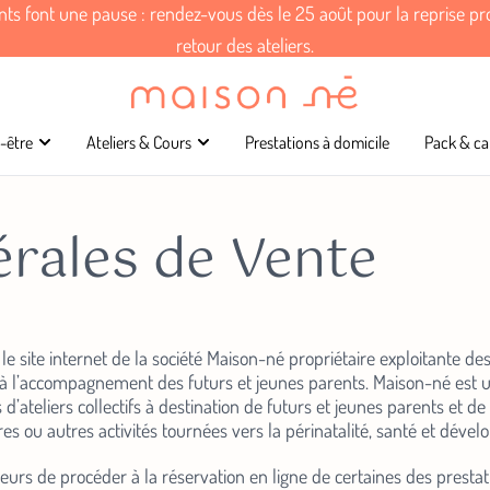
ants font une pause : rendez-vous dès le 25 août pour la reprise p
retour des ateliers.
-être
Ateliers & Cours
Prestations à domicile
Pack & ca
rales de Vente
t le site internet de la société Maison-né propriétaire exploitante d
 à l’accompagnement des futurs et jeunes parents. Maison-né est un
d’ateliers collectifs à destination de futurs et jeunes parents et d
s ou autres activités tournées vers la périnatalité, santé et déve
eurs de procéder à la réservation en ligne de certaines des prestat