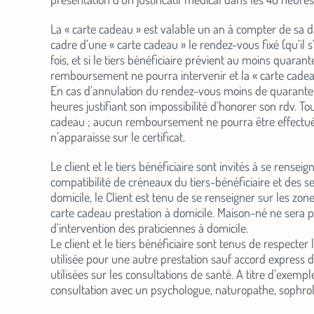
La « carte cadeau » est valable un an à compter de sa da
cadre d’une « carte cadeau » le rendez-vous fixé (qu’il 
fois, et si le tiers bénéficiaire prévient au moins quara
remboursement ne pourra intervenir et la « carte cadeau
En cas d’annulation du rendez-vous moins de quarante hui
heures justifiant son impossibilité d’honorer son rdv. To
cadeau ; aucun remboursement ne pourra être effectué
n’apparaisse sur le certificat.
Le client et le tiers bénéficiaire sont invités à se ren
compatibilité de créneaux du tiers-bénéficiaire et des se
domicile, le Client est tenu de se renseigner sur les zon
carte cadeau prestation à domicile. Maison-né ne sera p
d’intervention des praticiennes à domicile.
Le client et le tiers bénéficiaire sont tenus de respect
utilisée pour une autre prestation sauf accord express 
utilisées sur les consultations de santé. A titre d’exem
consultation avec un psychologue, naturopathe, sophrol