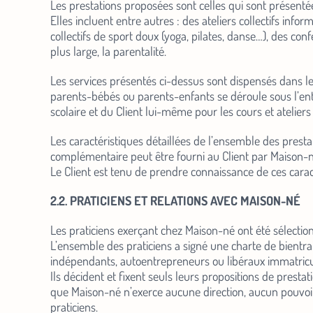
Les prestations proposées sont celles qui sont présentée
Elles incluent entre autres : des ateliers collectifs inf
collectifs de sport doux (yoga, pilates, danse…), des co
plus large, la parentalité.
Les services présentés ci-dessus sont dispensés dans le
parents-bébés ou parents-enfants se déroule sous l’enti
scolaire et du Client lui-même pour les cours et ateliers
Les caractéristiques détaillées de l’ensemble des prestat
complémentaire peut être fourni au Client par Maison-né
Le Client est tenu de prendre connaissance de ces carac
2.2. PRATICIENS ET RELATIONS AVEC MAISON-NÉ
Les praticiens exerçant chez Maison-né ont été sélection
L’ensemble des praticiens a signé une charte de bientrai
indépendants, autoentrepreneurs ou libéraux immatricu
Ils décident et fixent seuls leurs propositions de prestat
que Maison-né n’exerce aucune direction, aucun pouvoir 
praticiens.