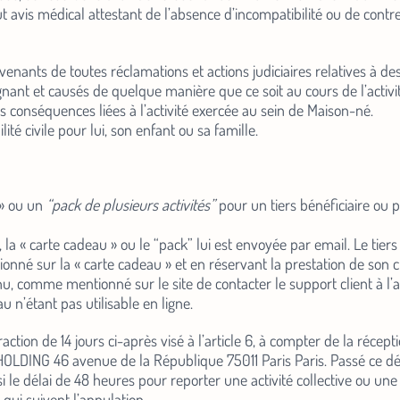
vis médical attestant de l’absence d’incompatibilité ou de contre
ervenants de toutes réclamations et actions judiciaires relatives 
nant et causés de quelque manière que ce soit au cours de l’activi
es conséquences liées à l’activité exercée au sein de Maison-né.
ité civile pour lui, son enfant ou sa famille.
» ou un
“pack de plusieurs activités”
pour un tiers bénéficiaire ou 
a « carte cadeau » ou le “pack” lui est envoyée par email. Le tier
né sur la « carte cadeau » et en réservant la prestation de son ch
Abonnez-vous 
enu, comme mentionné sur le site de contacter le support client à l
newsletter
 n’étant pas utilisable en ligne.
action de 14 jours ci-après visé à l’article 6, à compter de la réce
Bénéficiez de
-10 %
sur v
LDING 46 avenue de la République 75011 Paris Paris. Passé ce dé
atelier, découvrez les actu
le délai de 48 heures pour reporter une activité collective ou une
coulisses de la maison, l’
 qui suivent l’annulation.