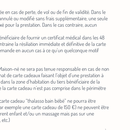
offres en
 en cas de perte, de vol ou de fin de validité. Dans le
re annulé ou modifié sans frais supplémentaire, une seule
xé pour la prestation. Dans le cas contraire, aucun
néficiaire de fournir un certificat médical dans les 48
traine la résiliation immédiate et définitive de la carte
demande en aucun cas à ce qu’un quelconque motif
au. Maison-né ne sera pas tenue responsable en cas de non
hat de carte cadeaux faisant l’objet d’une prestation à
dans la zone d’habitation du tiers bénéficiaire de la
de la carte cadeau n’est pas comprise dans le périmètre
e carte cadeau “thalasso bain bébé” ne pourra être
 (par exemple une carte cadeau de 150 €) ne peuvent être
r parent enfant et/ou un massage mais pas sur une
etc.)