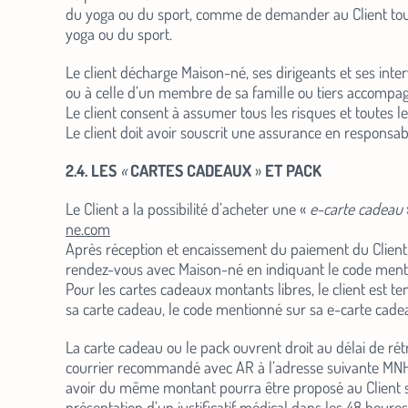
du yoga ou du sport, comme de demander au Client tout a
yoga ou du sport.
Le client décharge Maison-né, ses dirigeants et ses int
ou à celle d’un membre de sa famille ou tiers accompag
Le client consent à assumer tous les risques et toutes l
Le client doit avoir souscrit une assurance en responsabil
2.4. LES
«
CARTES CADEAUX
»
ET PACK
Le Client a la possibilité d’acheter une «
e-carte cadeau
ne.com
Après réception et encaissement du paiement du Client, l
rendez-vous avec Maison-né en indiquant le code mention
Pour les cartes cadeaux montants libres, le client est t
sa carte cadeau, le code mentionné sur sa e-carte cadeau
La carte cadeau ou le pack ouvrent droit au délai de rétr
courrier recommandé avec AR à l’adresse suivante MNHO
avoir du même montant pourra être proposé au Client si 
présentation d’un justificatif médical dans les 48 heures