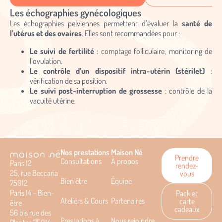
Les échographies gynécologiques
Les échographies pelviennes permettent d’évaluer la
santé de
l’utérus et des ovaires
. Elles sont recommandées pour :
Le suivi de fertilité
: comptage folliculaire, monitoring de
l’ovulation.
Le contrôle d’un dispositif intra-utérin (stérilet)
:
vérification de sa position.
Le suivi post-interruption de grossesse
: contrôle de la
vacuité utérine.
Nos prestations
Maison Né
Prendre
Consultations
À propos
Paris 12
rendez-
25, rue Beccaria
vous
Bien être
Équipe
75012
Paris 14 – Bien-
Pack et
Ateliers & Cours
Partenaires
carte
être
cadeaux
56 bis rue des
Prestations à
Nous rejoindre