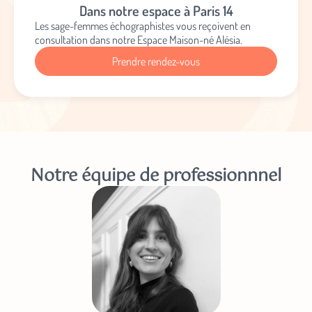
Dans notre espace à Paris 14
Bénéficiez de
-10 %
sur votre premier atelier, découvrez les
Les sage-femmes échographistes vous reçoivent en
actualités et les coulisses de la maison, l’arrivée des nouveautés et
consultation dans notre Espace Maison-né Alésia.
toutes nos offres en avant-première !
Prendre rendez-vous
Entrez
votre
adresse
e-
mail
(Nécessaire)
Notre équipe de professionnnel