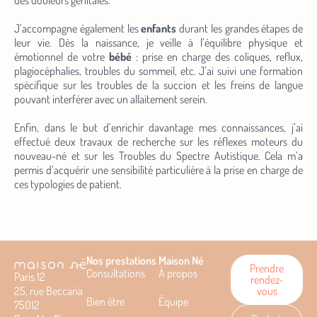
des douleurs génitales.
J’accompagne également les
enfants
durant les grandes étapes de
leur vie. Dès la naissance, je veille à l’équilibre physique et
émotionnel de votre
bébé
: prise en charge des coliques, reflux,
plagiocéphalies, troubles du sommeil, etc. J’ai suivi une formation
spécifique sur les troubles de la succion et les freins de langue
pouvant interférer avec un allaitement serein.
Enfin, dans le but d’enrichir davantage mes connaissances, j’ai
effectué deux travaux de recherche sur les réflexes moteurs du
nouveau-né et sur les Troubles du Spectre Autistique. Cela m’a
permis d’acquérir une sensibilité particulière à la prise en charge de
ces typologies de patient.
Nos prestations
Maison Né
Prendre
Consultations
À propos
Paris 12
rendez-
25, rue Beccaria
vous
Bien être
Équipe
75012