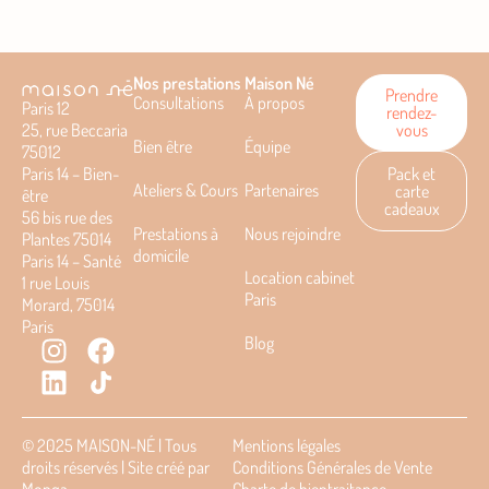
Nos prestations
Maison Né
Prendre
Consultations
À propos
Paris 12
rendez-
25, rue Beccaria
vous
Bien être
Équipe
75012
Paris 14 – Bien-
Pack et
Ateliers & Cours
Partenaires
carte
être
cadeaux
56 bis rue des
Prestations à
Nous rejoindre
Plantes 75014
domicile
Paris 14 – Santé
Location cabinet
1 rue Louis
Paris
Morard, 75014
Paris
Blog
© 2025 MAISON-NÉ | Tous
Mentions légales
droits réservés | Site créé par
Conditions Générales de Vente
Monqa
Charte de bientraitance