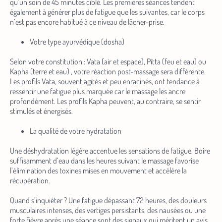
qu’un soin de 45 minutes ciblé. Les premières séances tendent
votre
également à générer plus de fatigue que les suivantes, car le corps
adresse
n’est pas encore habitué à ce niveau de lâcher-prise.
e-
Votre type ayurvédique (dosha)
mail
(Nécessaire)
Selon votre constitution : Vata (air et espace), Pitta (feu et eau) ou
Kapha (terre et eau) , votre réaction post-massage sera différente.
Les profils Vata, souvent agités et peu enracinés, ont tendance à
ressentir une fatigue plus marquée car le massage les ancre
profondément. Les profils Kapha peuvent, au contraire, se sentir
stimulés et énergisés.
La qualité de votre hydratation
Une déshydratation légère accentue les sensations de fatigue. Boire
suffisamment d’eau dans les heures suivant le massage favorise
l’élimination des toxines mises en mouvement et accélère la
récupération.
Quand s’inquiéter ? Une fatigue dépassant 72 heures, des douleurs
musculaires intenses, des vertiges persistants, des nausées ou une
forte fièvre après une séance sont des signaux qui méritent un avis