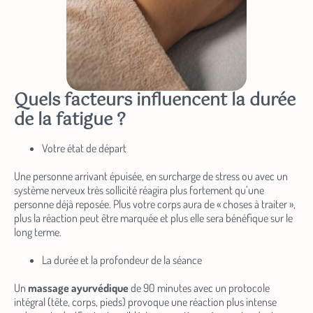
Quels facteurs influencent la durée
de la fatigue ?
Votre état de départ
Une personne arrivant épuisée, en surcharge de stress ou avec un
système nerveux très sollicité réagira plus fortement qu’une
personne déjà reposée. Plus votre corps aura de « choses à traiter »,
Abonnez-vous à notre newsletter
plus la réaction peut être marquée et plus elle sera bénéfique sur le
long terme.
Bénéficiez de
-10 %
sur votre premier atelier, découvrez les
La durée et la profondeur de la séance
actualités et les coulisses de la maison, l’arrivée des nouveautés et
toutes nos offres en avant-première !
Un
massage ayurvédique
de 90 minutes avec un protocole
intégral (tête, corps, pieds) provoque une réaction plus intense
Entrez