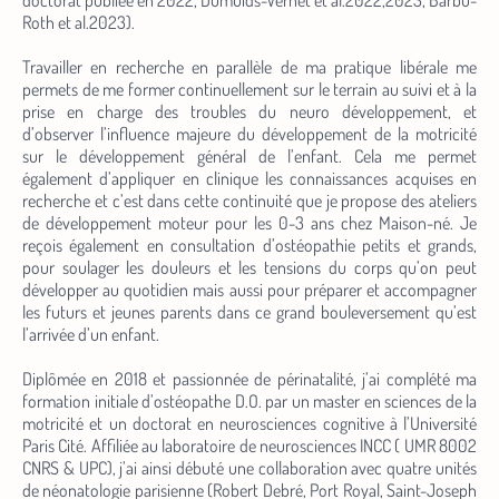
doctorat publiée en 2022, Dumuids-Vernet et al.2022,2023, Barbu-
Roth et al.2023).
Travailler en recherche en parallèle de ma pratique libérale me
permets de me former continuellement sur le terrain au suivi et à la
prise en charge des troubles du neuro développement, et
d’observer l’influence majeure du développement de la motricité
sur le développement général de l’enfant. Cela me permet
également d’appliquer en clinique les connaissances acquises en
recherche et c’est dans cette continuité que je propose des ateliers
de développement moteur pour les 0-3 ans chez Maison-né. Je
reçois également en consultation d’ostéopathie petits et grands,
pour soulager les douleurs et les tensions du corps qu’on peut
développer au quotidien mais aussi pour préparer et accompagner
les futurs et jeunes parents dans ce grand bouleversement qu’est
l’arrivée d’un enfant.
Diplômée en 2018 et passionnée de périnatalité, j’ai complété ma
formation initiale d’ostéopathe D.O. par un master en sciences de la
motricité et un doctorat en neurosciences cognitive à l’Université
Paris Cité. Affiliée au laboratoire de neurosciences INCC ( UMR 8002
CNRS & UPC), j’ai ainsi débuté une collaboration avec quatre unités
de néonatologie parisienne (Robert Debré, Port Royal, Saint-Joseph