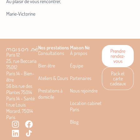
Au plaisir de vous rencontrer,
Marie-Victorine
Nos prestations
Maison Né
Prendre
Consultations
À propos
Paris 12
rendez-
25, rue Beccaria
vous
Bien être
Équipe
75012
Paris 14 – Bien-
Pack et
Ateliers & Cours
Partenaires
carte
être
cadeaux
56 bis rue des
Prestations à
Nous rejoindre
Plantes 75014
domicile
Paris 14 – Santé
Location cabinet
1 rue Louis
Paris
Morard, 75014
Paris
Blog