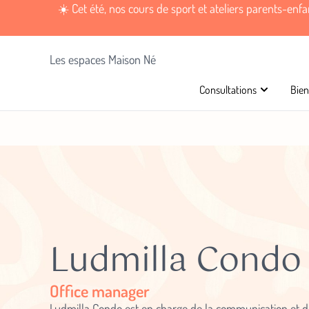
☀️ Cet été, nos cours de sport et ateliers parents-enf
Les espaces Maison Né
Consultations
Bien
Ludmilla Condo
Office manager
Ludmilla Condo est en charge de la communication et d