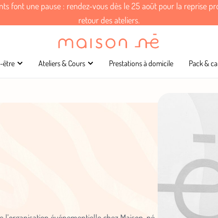
ants font une pause : rendez-vous dès le 25 août pour la reprise p
retour des ateliers.
-être
Ateliers & Cours
Prestations à domicile
Pack & ca
e l’organisation événementielle chez Maison-né