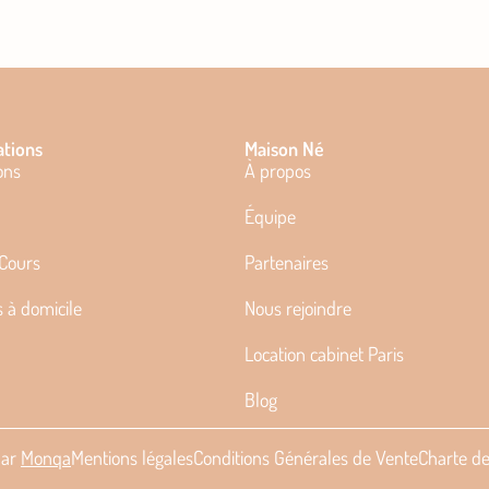
ations
Maison Né
ons
À propos
Équipe
 Cours
Partenaires
s à domicile
Nous rejoindre
Location cabinet Paris
Blog
par
Monqa
Mentions légales
Conditions Générales de Vente
Charte de